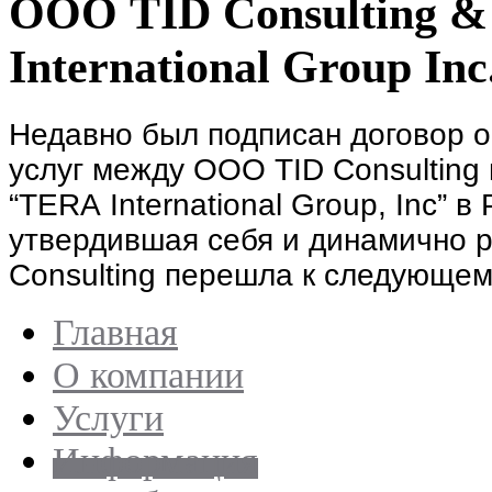
ООО TID Consulting &
International Group Inc
Недавно б
ыл подписан договор 
услуг
м
ежду
ООО
TID Consulting
“
TERA
International
Group
,
Inc
” в
утвердившая себя и динамично
Consulting
перешла
к следующему
Главная
О компании
Услуги
Информация