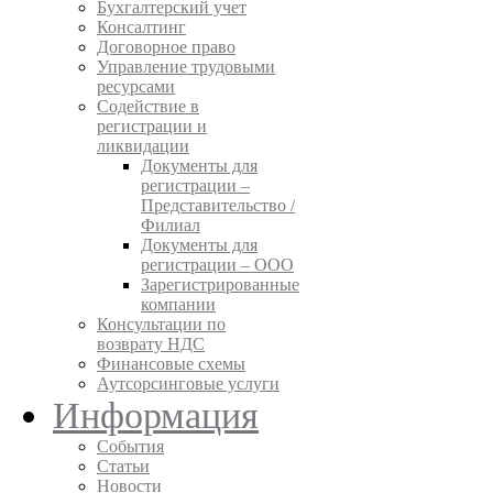
динамично
Бухгалтерский учет
развивающаяся
Консалтинг
компания
Договорное право
TID
Управление трудовыми
Consulting
ресурсами
перешла
Содействие в
к
регистрации и
следующему
ликвидации
шагу
Документы для
своего
регистрации –
развития.
Представительство /
Филиал
Документы для
регистрации – ООО
Зарегистрированные
компании
Консультации по
возврату НДС
Финансовые схемы
Аутсорсинговые услуги
Информация
События
Статьи
Новости