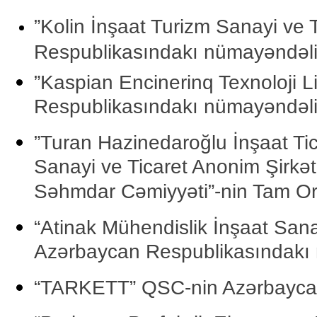
”Kolin İnşaat Turizm Sanayi ve 
Respublikasındakı nümayəndəli
”Kaspian Encinerinq Texnoloji L
Respublikasındakı nümayəndəli
”Turan Hazinedaroğlu İnşaat Tic
Sanayi ve Ticaret Anonim Şirkət
Səhmdar Cəmiyyəti”-nin Tam Ort
“Atinak Mühendislik İnşaat Sanay
Azərbaycan Respublikasındakı 
“TARKETT” QSC-nin Azərbaycan