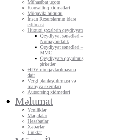
Mühasibat uçotu
Konsaltinq xidmətləri
Müqavilə hüququ
İnsan Resurslarının idarə
edilməsi
Hüquqi şəxslərin qeydiyyatı
Qeydiyyat sənədləri –
Nümayəndəlik
Qeydiyyat sənədləri –
MMC
Qeydiyyata qoyulmuş
şirkətlər
ƏDV nin qaytarılmasına
dair
Vergi planlaşdılırması və
maliyyə sxemləri
Autsorsinq xidmətləri
Məlumat
Yeniliklər
Məqalələr
Hesabatlar
Xəbərlər
Linklər