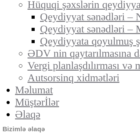
Hüquqi şəxslərin qeydiyya
Qeydiyyat sənədləri –
Qeydiyyat sənədləri 
Qeydiyyata qoyulmuş şi
ƏDV nin qaytarılmasına d
Vergi planlaşdılırması və 
Autsorsinq xidmətləri
Məlumat
Müştərİlər
Əlaqə
Bizimlə əlaqə