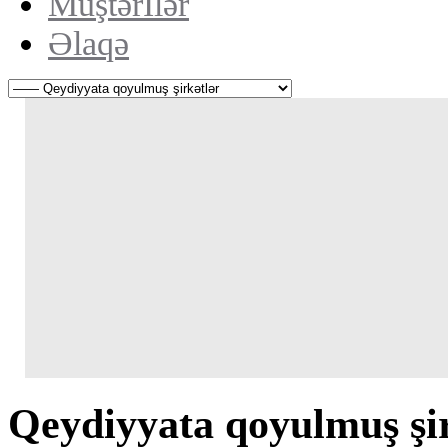
Müştərİlər
Əlaqə
Qeydiyyata qoyulmuş şi