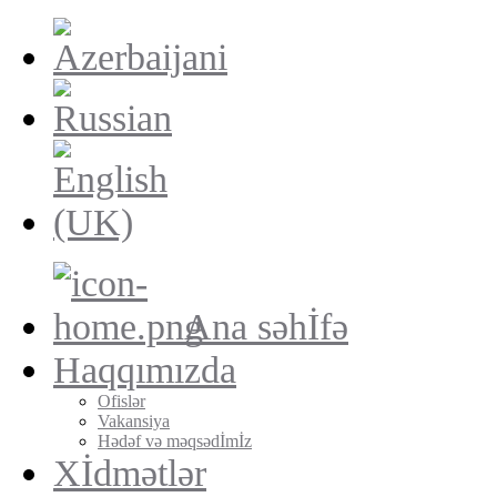
Ana səhİfə
Haqqımızda
Ofislər
Vakansiya
Hədəf və məqsədİmİz
Xİdmətlər