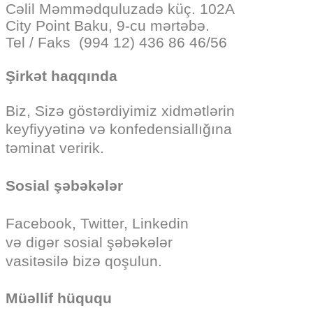
Cəlil Məmmədquluzadə küç. 102A
City Point Baku, 9-cu mərtəbə.
Tel / Faks (994 12) 436 86 46/56
Şirkət haqqında
Biz, Sizə göstərdiyimiz
xidmətlərin
keyfiyyətinə və konfedensiallığına
təminat veririk.
Sosial şəbəkələr
Facebook, Twitter, Linkedin
və digər sosial şəbəkələr
vasitəsilə bizə qoşulun.
Müəllif hüququ