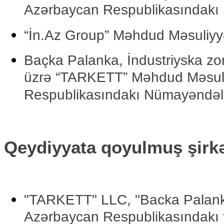
Azərbaycan Respublikasındakı 
“İn.Az Group” Məhdud Məsuliyyə
Baçka Palanka, İndustriyska zon
üzrə “TARKETT” Məhdud Məsuliy
Respublikasındakı Nümayəndəliy
Qeydiyyata qoyulmuş şirkə
"TARKETT" LLC, "Backa Palanka,
Azərbaycan Respublikasındakı fil