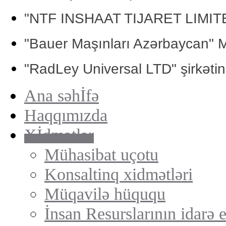
"NTF INSHAAT TIJARET LIMI
"Bauer Maşınları Azərbaycan"
"RadLey Universal LTD"
şirkəti
Ana səhİfə
Haqqımızda
Xİdmətlər
Mühasibat uçotu
Konsaltinq xidmətləri
Müqavilə hüququ
İnsan Resurslarının idarə 