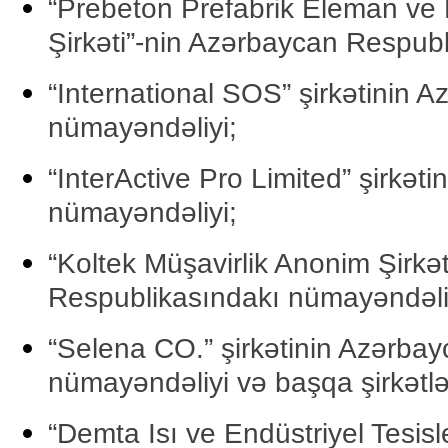
“Prebeton Prefabrik Eleman ve 
Şirkəti”-nin Azərbaycan Respublik
“International SOS” şirkətinin 
nümayəndəliyi;
“InterActive Pro Limited” şirkə
nümayəndəliyi;
“Koltek Müşavirlik Anonim Şirkət
Respublikasındakı nümayəndəli
“Selena CO.” şirkətinin Azərba
nümayəndəliyi və başqa şirkətlə
“Demta Isı ve Endüstriyel Tesisl