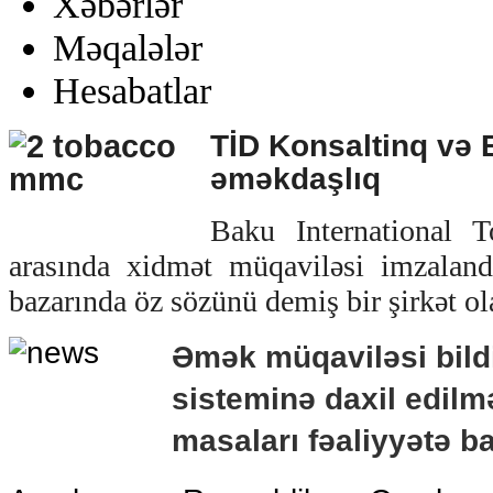
Xəbərlər
Məqalələr
Hesabatlar
TİD Konsaltinq və 
əməkdaşlıq
Baku International 
arasında xidmət müqaviləsi imzalan
bazarında öz sözünü demiş bir şirkət ol
Əmək müqaviləsi bildi
sisteminə daxil edilmə
masaları fəaliyyətə b