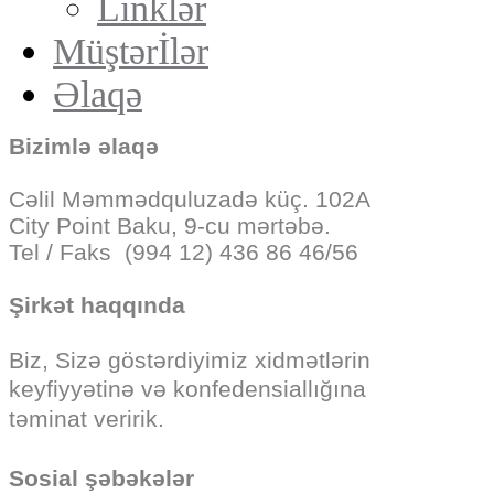
Linklər
Müştərİlər
Əlaqə
Bizimlə əlaqə
Cəlil Məmmədquluzadə küç. 102A
City Point Baku, 9-cu mərtəbə.
Tel / Faks (994 12) 436 86 46/56
Şirkət haqqında
Biz, Sizə göstərdiyimiz
xidmətlərin
keyfiyyətinə və konfedensiallığına
təminat veririk.
Sosial şəbəkələr