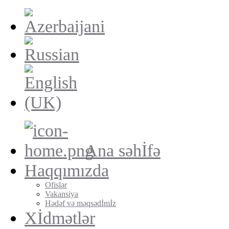
Ana səhİfə
Haqqımızda
Ofislər
Vakansiya
Hədəf və məqsədİmİz
Xİdmətlər