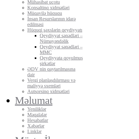
Mühasibat uçotu
Konsaltinq xidmətləri
Müqavilə hüququ
İnsan Resurslarının idarə
edilməsi
Hüquqi şəxslərin qeydiyyatı
Qeydiyyat sənədləri –
Nümayəndəlik
Qeydiyyat sənədləri –
MMC
Qeydiyyata qoyulmuş
şirkətlər
ƏDV nin qaytarılmasına
dair
Vergi planlaşdılırması və
maliyyə sxemləri
Autsorsinq xidmətləri
Məlumat
Yeniliklər
Məqalələr
Hesabatlar
Xəbərlər
Linklər