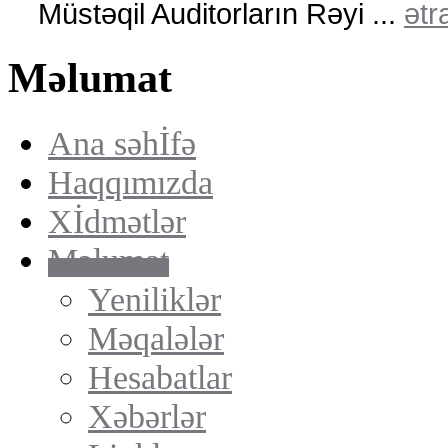
Müstəqil Auditorların Rəyi ...
ətra
Məlumat
Ana səhİfə
Haqqımızda
Xİdmətlər
Məlumat
Yeniliklər
Məqalələr
Hesabatlar
Xəbərlər