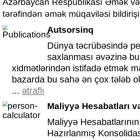
Azərbaycan Respublikası Əmək və Ə
tərəfindən əmək müqaviləsi bildiriş
Autsorsinq
Dünya təcrübəsində pe
saxlanması əvəzinə bu 
xidmətlərindən istifadə etmək m
bazarda bu sahə ən çox tələb ol
...
ətraflı
Maliyyə Hesabatları və
Maliyyə Hesabatlarının
Hazırlanmış Konsolidas