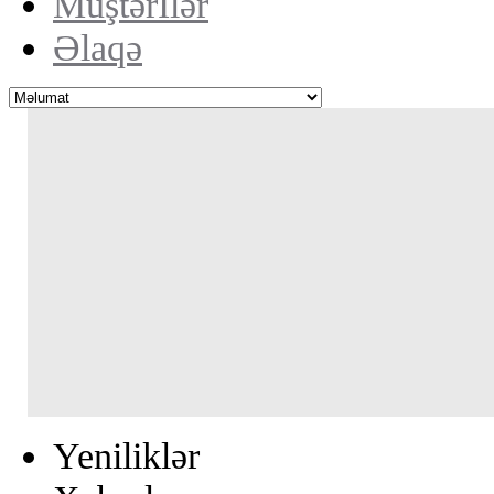
Müştərİlər
Əlaqə
Yeniliklər