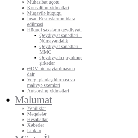
Mühasibat uçotu
Konsaltinq xidmətləri
Müqavilə hüququ
İnsan Resurslarının idarə
edilməsi
Hüquqi şəxslərin qeydiyyatı
Qeydiyyat sənədləri –
Nümayəndəlik
Qeydiyyat sənədləri –
MMC
Qeydiyyata qoyulmuş
şirkətlər
ƏDV nin qaytarılmasına
dair
Vergi planlaşdılırması və
maliyyə sxemləri
Autsorsinq xidmətləri
Məlumat
Yeniliklər
Məqalələr
Hesabatlar
Xəbərlər
Linklər