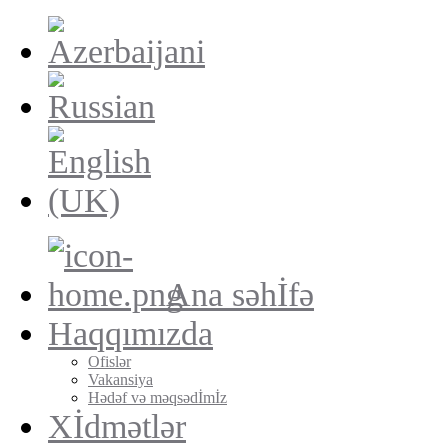
Ana səhİfə
Haqqımızda
Ofislər
Vakansiya
Hədəf və məqsədİmİz
Xİdmətlər