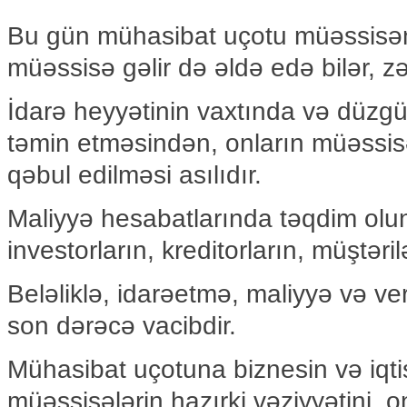
Bu gün mühasibat uçotu müəssisəni
müəssisə gəlir də əldə edə bilər, zə
İdarə heyyətinin vaxtında və düzg
təmin etməsindən, onların müəssisəni
qəbul edilməsi asılıdır.
Maliyyə hesabatlarında təqdim olu
investorların, kreditorların, müştərilə
Beləliklə, idarəetmə, maliyyə və ver
son dərəcə vacibdir.
Mühasibat uçotuna biznesin və iqtisad
müəssisələrin hazırki vəziyyətini, 