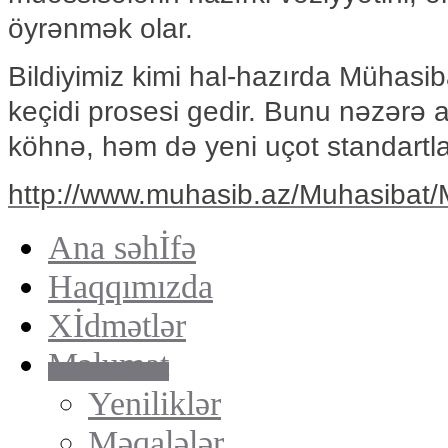
öyrənmək olar.
Bildiyimiz kimi hal-hazırda Mühasi
keçidi prosesi gedir. Bunu nəzərə 
köhnə, həm də yeni uçot standartl
http://www.muhasib.az/Muhasibat
Ana səhİfə
Haqqımızda
Xİdmətlər
Məlumat
Yeniliklər
Məqalələr