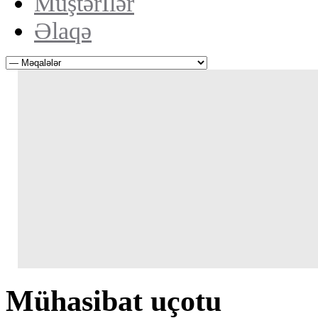
Müştərİlər
Əlaqə
Mühasibat uçotu