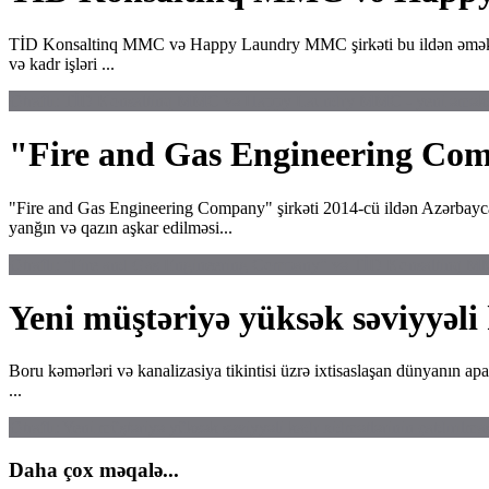
TİD Konsaltinq MMC və Happy Laundry MMC şirkəti bu ildən əməkdaş
və kadr işləri ...
Ətraflı: TİD Konsaltinq MMC və Happy Laundry MMC - yeni əməkd
"Fire and Gas Engineering Co
"Fire and Gas Engineering Company" şirkəti 2014-cü ildən Azərbaycanda 
yanğın və qazın aşkar edilməsi...
Ətraflı: "Fire and Gas Engineering Company" və TİD Konsaltinq M
Yeni müştəriyə yüksək səviyyəli
Boru kəmərləri və kanalizasiya tikintisi üzrə ixtisaslaşan dünyanın 
...
Ətraflı: Yeni müştəriyə yüksək səviyyəli kadr xidmətlərinin çatdırılma
Daha çox məqalə...