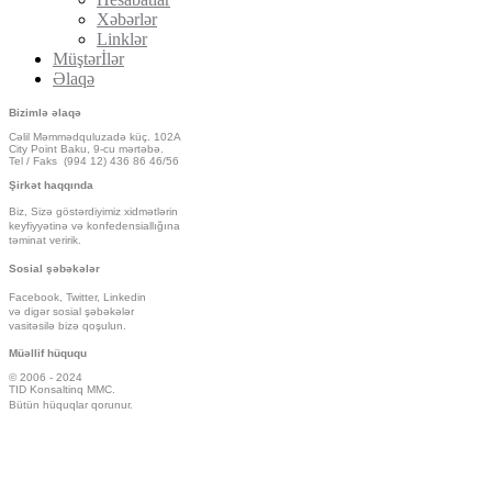
Xəbərlər
Linklər
Müştərİlər
Əlaqə
Bizimlə əlaqə
Cəlil Məmmədquluzadə küç. 102A
City Point Baku, 9-cu mərtəbə.
Tel / Faks (994 12) 436 86 46/56
Şirkət haqqında
Biz, Sizə göstərdiyimiz
xidmətlərin
keyfiyyətinə və konfedensiallığına
təminat veririk.
Sosial şəbəkələr
Facebook, Twitter, Linkedin
və digər sosial şəbəkələr
vasitəsilə bizə qoşulun.
Müəllif hüququ
© 2006 - 2024
TID Konsaltinq MMC.
Bütün hüquqlar qorunur.