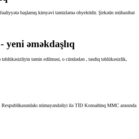
iyyətə başlamış kimyəvi təmizləmə obyektidir. Şirkətin mühasibat
 yeni əməkdaşlıq
təhlükəsizliyin təmin edilməsi, o cümlədən , təsdiq təhlükəsizlik,
aycan Respublikasındakı nümayəndəliyi ilə TİD Konsaltinq MMC arasında