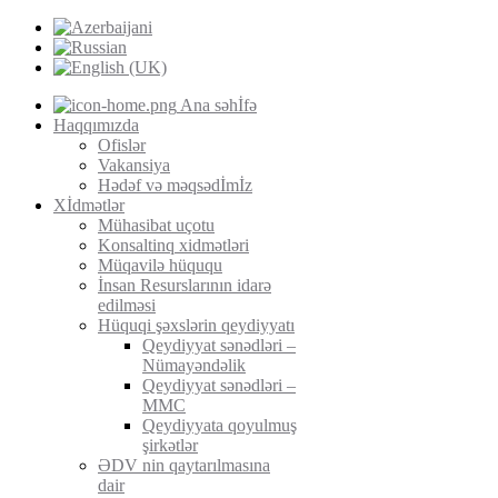
Ana səhİfə
Haqqımızda
Ofislər
Vakansiya
Hədəf və məqsədİmİz
Xİdmətlər
Mühasibat uçotu
Konsaltinq xidmətləri
Müqavilə hüququ
İnsan Resurslarının idarə
edilməsi
Hüquqi şəxslərin qeydiyyatı
Qeydiyyat sənədləri –
Nümayəndəlik
Qeydiyyat sənədləri –
MMC
Qeydiyyata qoyulmuş
şirkətlər
ƏDV nin qaytarılmasına
dair