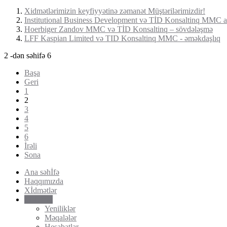
Xidmətlərimizin keyfiyyətinə zəmanət Müştərilərimizdir!
Institutional Business Development və TİD Konsaltinq MMC a
Hoerbiger Zandov MMC və TİD Konsaltinq – sövdələşmə
LFF Kaspian Limited və TID Konsaltinq MMC - əməkdaşlıq
2 -dən səhifə 6
Başa
Geri
1
2
3
4
5
6
İrəli
Sona
Ana səhİfə
Haqqımızda
Xİdmətlər
Məlumat
Yeniliklər
Məqalələr
Hesabatlar