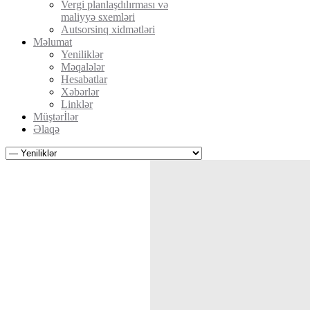
Vergi planlaşdılırması və
maliyyə sxemləri
Autsorsinq xidmətləri
Məlumat
Yeniliklər
Məqalələr
Hesabatlar
Xəbərlər
Linklər
Müştərİlər
Əlaqə