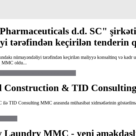
armaceuticals d.d. SC" şirkət
 tərəfindən keçirilən tenderin q
ndakı nümayəndəliyi tərəfindən keçirilən maliyyə konsaltinq və kadr u
nq MMC oldu...
ətinin Azərbaycan Respublikasındakı...
d Construction & TID Consultin
lə TID Consulting MMC arasında mühasibat xidmətlərinin göstərilməsi
lting LLC
 Laundry MMC - yeni əməkdaşl