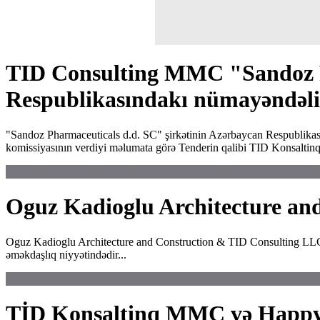
TID Consulting MMC "Sandoz Ph
Respublikasındakı nümayəndəliyi
"Sandoz Pharmaceuticals d.d. SC" şirkətinin Azərbaycan Respublikası
komissiyasının verdiyi məlumata görə Tenderin qalibi TID Konsalti
Ətraflı: TID Consulting MMC "Sandoz Pharmaceuticals d.d. SC" şirk
Oguz Kadioglu Architecture an
Oguz Kadioglu Architecture and Construction & TID Consulting LLC i
əməkdaşlıq niyyətindədir...
Ətraflı: Oguz Kadioglu Architecture and Construction & TID Consu
TİD Konsaltinq MMC və Happy