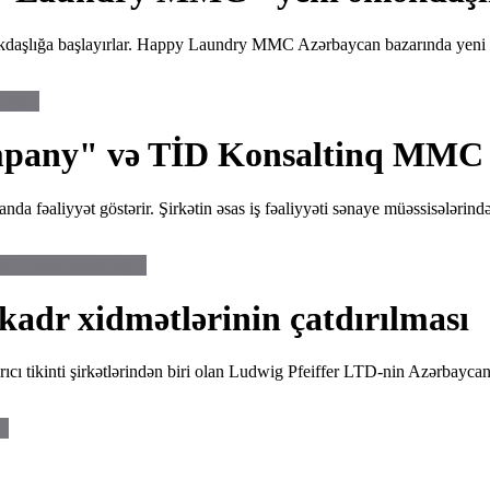
lığa başlayırlar. Happy Laundry MMC Azərbaycan bazarında yeni fəal
aşlıq
mpany" və TİD Konsaltinq MMC -
fəaliyyət göstərir. Şirkətin əsas iş fəaliyyəti sənaye müəssisələrində 
MC - yeni əməkdaşlıq
 kadr xidmətlərinin çatdırılması
aparıcı tikinti şirkətlərindən biri olan Ludwig Pfeiffer LTD-nin Azərb
sı