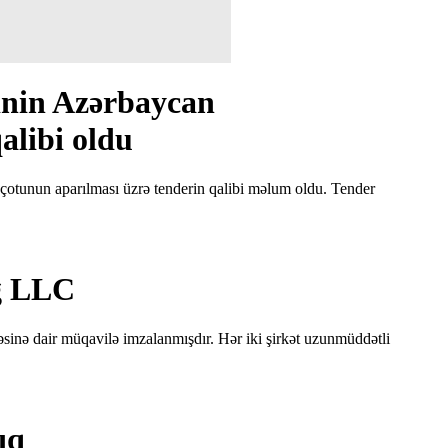
inin Azərbaycan
alibi oldu
çotunun aparılması üzrə tenderin qalibi məlum oldu. Tender
g LLC
nə dair müqavilə imzalanmışdır. Hər iki şirkət uzunmüddətli
ıq